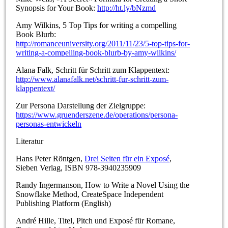
Synopsis for Your Book:
http://ht.ly/bNzmd
Amy Wilkins, 5 Top Tips for writing a compelling
Book Blurb:
http://romanceuniversity.org/2011/11/23/5-top-tips-for-
writing-a-compelling-book-blurb-by-amy-wilkins/
Alana Falk, Schritt für Schritt zum Klappentext:
http://www.alanafalk.net/schritt-fur-schritt-zum-
klappentext/
Zur Persona Darstellung der Zielgruppe:
https://www.gruenderszene.de/operations/persona-
personas-entwickeln
Literatur
Hans Peter Röntgen,
Drei Seiten für ein Exposé
,
Sieben Verlag, ISBN 978-3940235909
Randy Ingermanson, How to Write a Novel Using the
Snowflake Method, CreateSpace Independent
Publishing Platform (English)
André Hille, Titel, Pitch und Exposé für Romane,