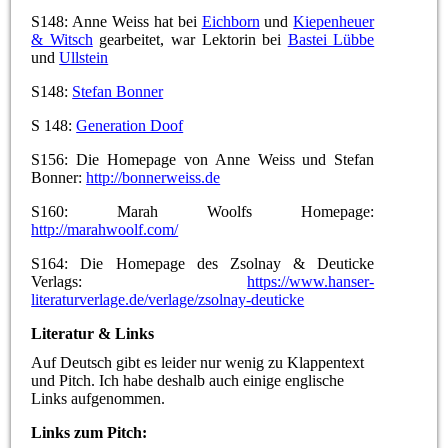
S148: Anne Weiss hat bei
Eichborn
und
Kiepenheuer
& Witsch
gearbeitet, war Lektorin bei
Bastei Lübbe
und
Ullstein
S148:
Stefan Bonner
S 148:
Generation Doof
S156: Die Homepage von Anne Weiss und Stefan
Bonner:
http://bonnerweiss.de
S160: Marah Woolfs Homepage:
http://marahwoolf.com/
S164: Die Homepage des Zsolnay & Deuticke
Verlags:
https://www.hanser-
literaturverlage.de/verlage/zsolnay-deuticke
Literatur & Links
Auf Deutsch gibt es leider nur wenig zu Klappentext
und Pitch. Ich habe deshalb auch einige englische
Links aufgenommen.
Links zum Pitch: