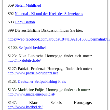
S59
Stefan Mühlfried
S92
Nattertal - Ki und der Kreis des Schweigens
S93
Gaby Barton
S99
Die ausführliche Diskussion finden Sie hier:
https://web.facebook.com/groups/184413921615603/permalink/
S 100:
Selfpubisherbibel
S123: Nika Lubitschs Homepage findet sich unter:
http://nikalubitsch.de
/
S127: Patrizia Prudenzis Homepage findet sich unter:
http://www.patrizia-prudenzi.net
S128:
Deutscher-Selfpublishing-Preis
S133: Madeleine Puljics Homepage findet sich unter:
http://www.madeleinepuljic.at/
S147: Klaus Seibels Homepage:
http://www.kseibel.de/