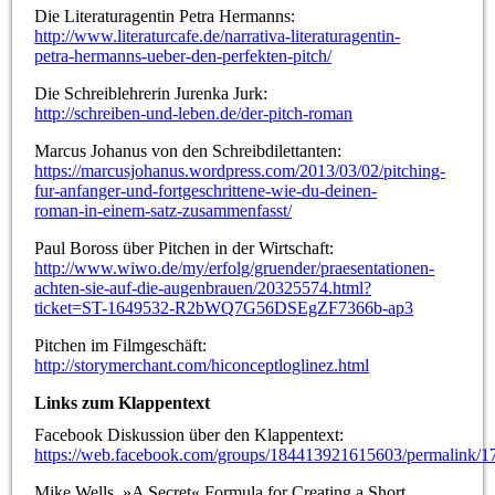
Die Literaturagentin Petra Hermanns:
http://www.literaturcafe.de/narrativa-literaturagentin-
petra-hermanns-ueber-den-perfekten-pitch/
Die Schreiblehrerin Jurenka Jurk:
http://schreiben-und-leben.de/der-pitch-roman
Marcus Johanus von den Schreibdilettanten:
https://marcusjohanus.wordpress.com/2013/03/02/pitching-
fur-anfanger-und-fortgeschrittene-wie-du-deinen-
roman-in-einem-satz-zusammenfasst/
Paul Boross über Pitchen in der Wirtschaft:
http://www.wiwo.de/my/erfolg/gruender/praesentationen-
achten-sie-auf-die-augenbrauen/20325574.html?
ticket=ST-1649532-R2bWQ7G56DSEgZF7366b-ap3
Pitchen im Filmgeschäft:
http://storymerchant.com/hiconceptloglinez.html
Links zum Klappentext
Facebook Diskussion über den Klappentext:
https://web.facebook.com/groups/184413921615603/permalink/
Mike Wells, »A Secret« Formula for Creating a Short