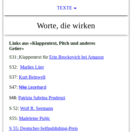
TEXTE
Worte, die wirken
Links aus »Klappentext, Pitch und anderes
Getier«
S31:
Klappentext für
Erin Brockovich bei Amazon
S32:
Marlies Lüer
S37:
Kurt Beinwell
S47:
Nike Leonhard
Patrizia Sabrina Prudenzi
S48:
S 52:
Wolf R. Seemann
S55
:
Madeleine Puljic
S 55:
Deutscher-Selfpublishing-Preis