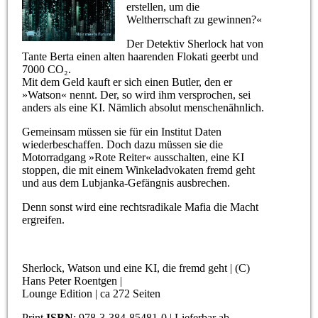
erstellen, um die
Weltherrschaft zu gewinnen?«
Der Detektiv Sherlock hat von
Tante Berta einen alten haarenden Flokati geerbt und
7000 CO₂.
Mit dem Geld kauft er sich einen Butler, den er
»Watson« nennt. Der, so wird ihm versprochen, sei
anders als eine KI. Nämlich absolut menschenähnlich.
Gemeinsam müssen sie für ein Institut Daten
wiederbeschaffen. Doch dazu müssen sie die
Motorradgang »Rote Reiter« ausschalten, eine KI
stoppen, die mit einem Winkeladvokaten fremd geht
und aus dem Lubjanka-Gefängnis ausbrechen.
Denn sonst wird eine rechtsradikale Mafia die Macht
ergreifen.
Sherlock, Watson und eine KI, die fremd geht | (C)
Hans Peter Roentgen |
Lounge Edition | ca 272 Seiten
Print
ISBN
: 978-3-384-85481-0 | Lieferbar ab