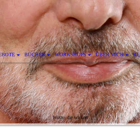
EBOTE
BÜCHER
WORKSHOPS
ÜBER MICH
RE
Worte, die wirken