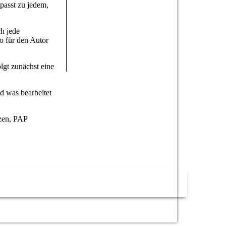
 passt zu jedem,
ch jede
ko für den Autor
lgt zunächst eine
d was bearbeitet
zen, PAP