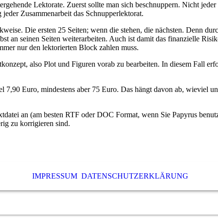
tergehende Lektorate. Zuerst sollte man sich beschnuppern. Nicht jeder
g jeder Zusammenarbeit das Schnupperlektorat.
kweise. Die ersten 25 Seiten; wenn die stehen, die nächsten. Denn dur
st an seinen Seiten weiterarbeiten. Auch ist damit das finanzielle Risi
 immer nur den lektorierten Block zahlen muss.
konzept, also Plot und Figuren vorab zu bearbeiten. In diesem Fall erfo
l 7,90 Euro, mindestens aber 75 Euro. Das hängt davon ab, wieviel un
xtdatei an (am besten RTF oder DOC Format, wenn Sie Papyrus benut
ig zu korrigieren sind.
IMPRESSUM
DATENSCHUTZERKLÄRUNG