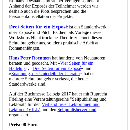
Romans. Deshalb sind sie bei Verlagen so beliebt.
Anhand der Exposés der Teilnehmer werden wir
deshalb auch die Plots besprechen und die
Personenkonstellation der Projekte.
Drei Seiten für ein Exposé
ist ein Standardwerk
über Exposé und Pitch. Es
dient als Vorlage dieses
Workshops Nicht trockene Theorie zeichnet diesen
Schreibratgeber aus, sondern praktische Arbeit an
Romananfängen.
Hans Peter Roentgen
hat hunderte von Neuautoren
beraten und gecoacht. Mit »
Vier Seiten für ein
Halleluja
«, »
Drei Seiten für ein Exposé
« und
»
Spannung, der Unterleib der Literatur
« hat er
mehrere Schreibratgeber verfasst, die heute
Standardwerke sind.
Auf der Buchmesse Leipzig 2017 hat er mit Ruprecht
Frieling eine Veranstaltungsreihe "Selfpublishing und
Lektorat" für den
Verband freier Lektorinnen und
Lektoren (VfLL)
und den
Selfpublisherverband
organisiert.
Preis: 98 Euro